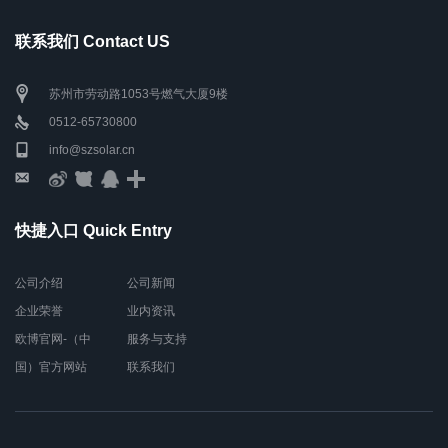
联系我们 Contact US
苏州市劳动路1053号燃气大厦9楼
0512-65730800
info@szsolar.cn
快捷入口 Quick Entry
公司介绍
公司新闻
企业荣誉
业内资讯
欧博官网-（中
服务与支持
国）官方网站
联系我们